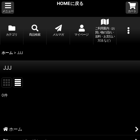
HOMEに戻る
メニュー
カート
ご利用案内（お
買い物の流れ・
カテゴリ
商品検索
メルマガ
マイページ
送料・お支払い
方法 など）
ホーム
>
JJJ
JJJ
0
件
ホーム