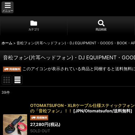
メニュー
カテゴリ
商品検索
ホーム
>
音松フォン(片耳ヘッドフォン)・DJ EQUIPMENT・GOODS・BOOK・A
音松フォン(片耳ヘッドフォン)・DJ EQUIPMENT・GOO
このアイコンが表示されている商品と同梱すると送料無料
39
件
サブカテゴリ
:
OTOMATSUFON - XLRケーブル仕様スティックフォ
の「音松フォン」！！
[
JPN/Otomatsufon/送料無料
]
表示数
:
27,280
円
(税込)
SOLD OUT
並び順
: