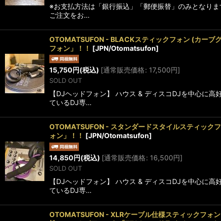
※お支払方法は「銀行振込」「郵便振替」のみとなります
ご注文をお…
OTOMATSUFON - BLACKスティックフォン (カーブ
フォン」！！
[
JPN/Otomatsufon
]
15,750
円
(税込)
[
通常販売価格
:
17,500
円
]
SOLD OUT
【DJヘッドフォン】 ハウス & ディスコDJを中心
ているDJ専…
OTOMATSUFON - スタンダードスタイルスティック
ォン」！！
[
JPN/Otomatsufon
]
14,850
円
(税込)
[
通常販売価格
:
16,500
円
]
SOLD OUT
【DJヘッドフォン】 ハウス & ディスコDJを中心
ているDJ専…
OTOMATSUFON - XLRケーブル仕様スティックフォ