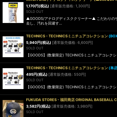
1,170
円
(税込)
[
通常販売価格
:
1,300
円
]
SOLD OUT
▲GOODS/アナログディスククリーナー▲ こだわり
去し、汚れを回避す…
TECHNICS - TECHNICSミニチュアコレクション
(BO
5,940
円
(税込)
[
通常販売価格
:
6,600
円
]
SOLD OUT
【GOODS】(数量限定) TECHNICSミニチュアコレ
TECHNICS - TECHNICSミニチュアコレクション
(単品
495
円
(税込)
[
通常販売価格
:
550
円
]
SOLD OUT
【GOODS】(数量限定) TECHNICSミニチュアコレ
FUKUDA STORES - 福田商店 ORIGINAL BASEBALL 
3,582
円
(税込)
[
通常販売価格
:
3,980
円
]
SOLD OUT