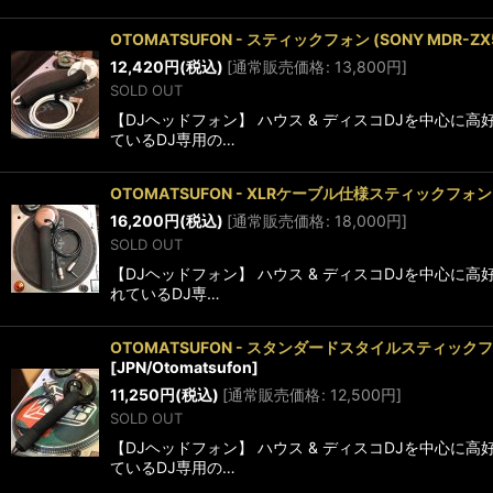
OTOMATSUFON - スティックフォン (SONY MD
12,420
円
(税込)
[
通常販売価格
:
13,800
円
]
SOLD OUT
【DJヘッドフォン】 ハウス & ディスコDJを中心
ているDJ専用の…
OTOMATSUFON - XLRケーブル仕様スティックフ
16,200
円
(税込)
[
通常販売価格
:
18,000
円
]
SOLD OUT
【DJヘッドフォン】 ハウス & ディスコDJを中心
れているDJ専…
OTOMATSUFON - スタンダードスタイルスティック
[
JPN/Otomatsufon
]
11,250
円
(税込)
[
通常販売価格
:
12,500
円
]
SOLD OUT
【DJヘッドフォン】 ハウス & ディスコDJを中心
ているDJ専用の…