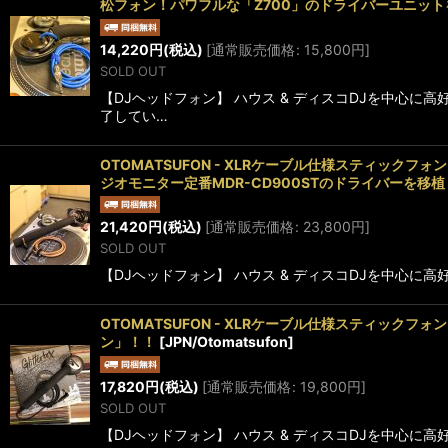
松フォン！パワフルな「Z700」のドライバーユニッ
14,220
円
(税込)
[
通常販売価格
:
15,800
円
]
SOLD OUT
【DJヘッドフォン】 ハウス & ディスコDJを中心
了してい…
OTOMATSUFON - XLRケーブル仕様スティックフ
ジオモニター定番MDR-CD900STのドライバーを
21,420
円
(税込)
[
通常販売価格
:
23,800
円
]
SOLD OUT
【DJヘッドフォン】 ハウス & ディスコDJを中心に
OTOMATSUFON - XLRケーブル仕様スティックフ
ン」！！
[
JPN/Otomatsufon
]
17,820
円
(税込)
[
通常販売価格
:
19,800
円
]
SOLD OUT
【DJヘッドフォン】 ハウス & ディスコDJを中心に高好