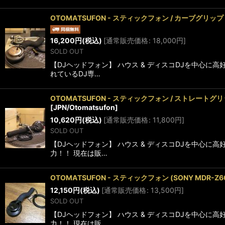
OTOMATSUFON - スティックフォン / カーブグ
16,200
円
(税込)
[
通常販売価格
:
18,000
円
]
SOLD OUT
【DJヘッドフォン】 ハウス & ディスコDJを中心
れているDJ専…
OTOMATSUFON - スティックフォン / ストレー
[
JPN/Otomatsufon
]
10,620
円
(税込)
[
通常販売価格
:
11,800
円
]
SOLD OUT
【DJヘッドフォン】 ハウス & ディスコDJを中心
力！！ 現在は販…
OTOMATSUFON - スティックフォン (SONY 
12,150
円
(税込)
[
通常販売価格
:
13,500
円
]
SOLD OUT
【DJヘッドフォン】 ハウス & ディスコDJを中心
力！！ 現在は販…