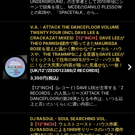
UNDERGROUND」の主宰者として2010年頃にシ
ーンで頭角を現し、MCDEのDANILO PLESSOW
とのB2Bや、「SPACETALK」から…
V.A. - ATTACK THE DANCEFLOOR VOLUME
TWENTY FOUR (INCL DAVE LEE &
CRACKAZAT MIXES)
【12"INCH】
DAVE LEEが
THEO PARRISH諸作で唄ってきたMAURISSA
ROSEを迎えた温かく艶やかなヴォーカル・ハウ
スや、THE TRAMMPSによる音源をDAVE LEEが
リミックスして往年の90'Sガラージ・ハウス風
に！など大充実の内容が揃った見逃せない一枚！
[
UK/12"/ZEDD12386/Z RECORDS
]
3,350
円
(税込)
【12"INCH】(レコード) DAVE LEEが主宰する「Z
RECORDS」の人気シリーズATTACK THE
DANCEFLOORの第24弾となる今作は、いつも以
上と言いたいくらいに濃い内容に…
DJ RASOUL - SOUL SEARCHING VOL.
3
【12"INCH】
ウェストコースト・ハウス作家、
DJ RASOULによる1999年リリースのハウス傑作
が再びリプレス！ディープ&セクシー、ピアノ・