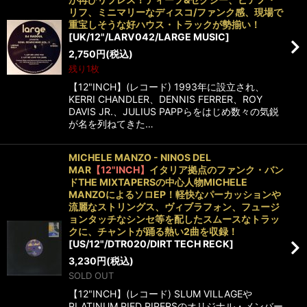
リフ、ミニマリーなディスコ/ファンク感、現場で
重宝しそうな好ハウス・トラックが勢揃い！
[
UK/12"/LARV042/LARGE MUSIC
]
2,750
円
(税込)
残り1枚
【12"INCH】(レコード) 1993年に設立され、
KERRI CHANDLER、DENNIS FERRER、ROY
DAVIS JR.、JULIUS PAPPらをはじめ数々の気鋭
が名を列ねてきた…
MICHELE MANZO - NINOS DEL
MAR
【12"INCH】
イタリア拠点のファンク・バン
ドTHE MIXTAPERSの中心人物MICHELE
MANZOによるソロEP！軽快なパーカッションや
流麗なストリングス、ヴィブラフォン、フュージ
ョンタッチなシンセ等を配したスムースなトラッ
クに、チャントが踊る熱い2曲を収録！
[
US/12"/DTR020/DIRT TECH RECK
]
3,230
円
(税込)
SOLD OUT
【12"INCH】(レコード) SLUM VILLAGEや
PLATINUM PIED PIPERSのオリジナル・メンバー