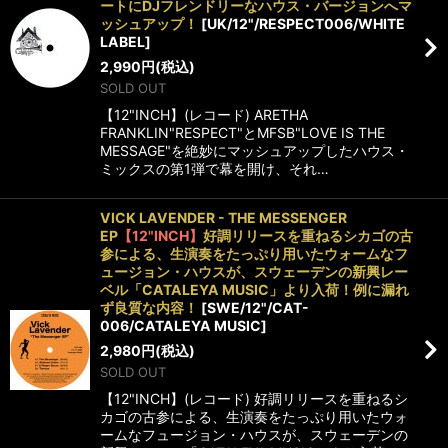
ートにDJフレンドリーなハウス・バージョンへマ
ッシュアップ！
[
UK/12"/RESPECT006/WHITE
LABEL
]
2,990
円
(税込)
SOLD OUT
【12"INCH】(レコード) ARETHA
FRANKLIN"RESPECT"とMFSB"LOVE IS THE
MESSAGE"を絶妙にマッシュアップしたハウス・
ミックスの第1弾で幕を開け、それ…
VICK LAVENDER - THE MESSENGER
EP
【12"INCH】
好調リリースを重ねるシカゴの古
参による、生演奏をたっぷり用いたウォームなフ
ュージョン・ハウスが、スウェーデンの新興レー
ベル「CATALEYA MUSIC」より入荷！例に漏れ
ず良質な内容！
[
SWE/12"/CAT-
006/CATALEYA MUSIC
]
2,980
円
(税込)
SOLD OUT
【12"INCH】(レコード) 好調リリースを重ねるシ
カゴの古参による、生演奏をたっぷり用いたウォ
ームなフュージョン・ハウスが、スウェーデンの