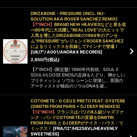
DRIZABONE - PRESSURE (INCL. NU-
SOLUTION AKA ROGER SANCHEZ REMIX)
【7"INCH】
BRAND NEW HEAVIESなどと肩を並
べ90年代に大活躍し"REAL LOVE"の大ヒットで
人気を博したDRIZABONEの1994年のアンセ
ム"PRESSURE"がレジェンドROGER SANCHEZ
によるリミックスを収録して7インチで登場！
[
UK/7"/ A001/ANORAX RECORDS
]
2,650
円
(税込)
【7"INCH】(限定盤) 1990年代初頭、SOUL II
SOULやLOOSE ENDSの足跡をたどり、輝かしい
ブリティッシュ ソウル シーンに登場し、英国の
アーティストが独自のソウルDNAを築…
COTONETE - O CEU E PRETO FEAT. GYSTERE
(DIMITRI FROM PARIS + DJ DEEP REMIXES)
【12"INCH】
フランスはパリの8人組ジャズファ
ンク・バンドCOTONETEの音源をDIMITRI
FROM PARIS と DJ DEEPがナイス・ハウス・リ
ミックス！
[
FRA/12"/HS258VL/HEAVENLY
SWEETNESS
]