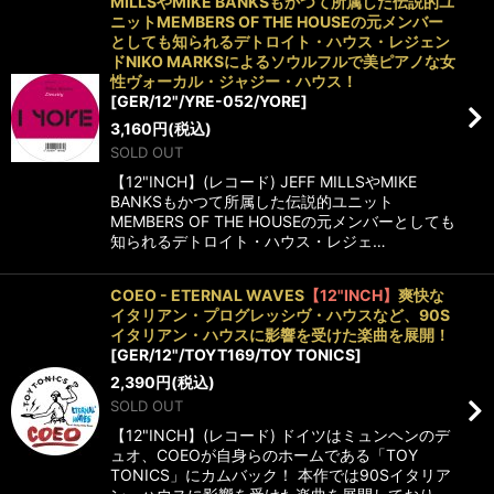
MILLSやMIKE BANKSもかつて所属した伝説的ユ
ニットMEMBERS OF THE HOUSEの元メンバー
としても知られるデトロイト・ハウス・レジェン
ドNIKO MARKSによるソウルフルで美ピアノな女
性ヴォーカル・ジャジー・ハウス！
[
GER/12"/YRE-052/YORE
]
3,160
円
(税込)
SOLD OUT
【12"INCH】(レコード) JEFF MILLSやMIKE
BANKSもかつて所属した伝説的ユニット
MEMBERS OF THE HOUSEの元メンバーとしても
知られるデトロイト・ハウス・レジェ…
COEO - ETERNAL WAVES
【12"INCH】
爽快な
イタリアン・プログレッシヴ・ハウスなど、90S
イタリアン・ハウスに影響を受けた楽曲を展開！
[
GER/12"/TOYT169/TOY TONICS
]
2,390
円
(税込)
SOLD OUT
【12"INCH】(レコード) ドイツはミュンヘンのデ
ュオ、COEOが自身らのホームである「TOY
TONICS」にカムバック！ 本作では90Sイタリア