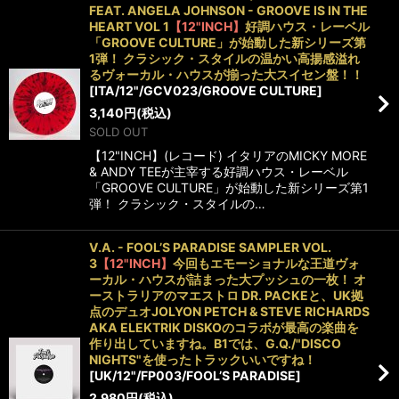
FEAT. ANGELA JOHNSON - GROOVE IS IN THE
HEART VOL 1
【12"INCH】
好調ハウス・レーベル
「GROOVE CULTURE」が始動した新シリーズ第
1弾！ クラシック・スタイルの温かい高揚感溢れ
るヴォーカル・ハウスが揃った大スイセン盤！！
[
ITA/12"/GCV023/GROOVE CULTURE
]
3,140
円
(税込)
SOLD OUT
【12"INCH】(レコード) イタリアのMICKY MORE
& ANDY TEEが主宰する好調ハウス・レーベル
「GROOVE CULTURE」が始動した新シリーズ第1
弾！ クラシック・スタイルの…
V.A. - FOOL’S PARADISE SAMPLER VOL.
3
【12"INCH】
今回もエモーショナルな王道ヴォ
ーカル・ハウスが詰まった大プッシュの一枚！ オ
ーストラリアのマエストロ DR. PACKEと、UK拠
点のデュオJOLYON PETCH & STEVE RICHARDS
AKA ELEKTRIK DISKOのコラボが最高の楽曲を
作り出していますね。B1では、G.Q./"DISCO
NIGHTS"を使ったトラックいいですね！
[
UK/12"/FP003/FOOL’S PARADISE
]
2,980
円
(税込)