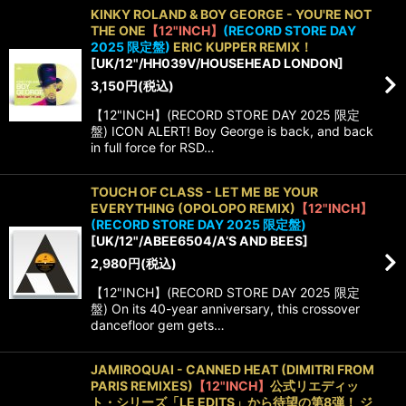
KINKY ROLAND & BOY GEORGE - YOU'RE NOT
THE ONE
【12"INCH】
(RECORD STORE DAY
2025 限定盤)
ERIC KUPPER REMIX！
[
UK/12"/HH039V/HOUSEHEAD LONDON
]
3,150
円
(税込)
【12"INCH】(RECORD STORE DAY 2025 限定
盤) ICON ALERT! Boy George is back, and back
in full force for RSD…
TOUCH OF CLASS - LET ME BE YOUR
EVERYTHING (OPOLOPO REMIX)
【12"INCH】
(RECORD STORE DAY 2025 限定盤)
[
UK/12"/ABEE6504/A’S AND BEES
]
2,980
円
(税込)
【12"INCH】(RECORD STORE DAY 2025 限定
盤) On its 40-year anniversary, this crossover
dancefloor gem gets…
JAMIROQUAI - CANNED HEAT (DIMITRI FROM
PARIS REMIXES)
【12"INCH】
公式リエディッ
ト・シリーズ「LE EDITS」から待望の第8弾！ ジ