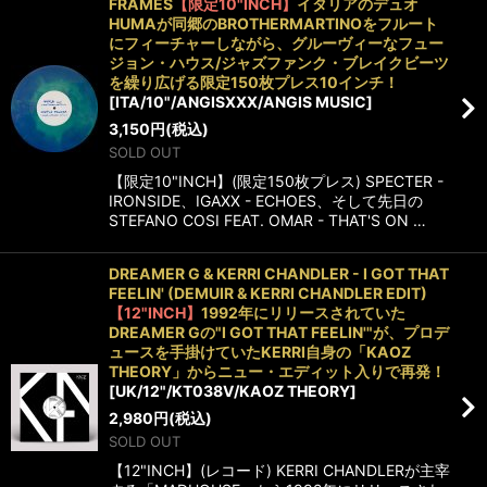
FRAMES
【限定10"INCH】
イタリアのデュオ
HUMAが同郷のBROTHERMARTINOをフルート
にフィーチャーしながら、グルーヴィーなフュー
ジョン・ハウス/ジャズファンク・ブレイクビーツ
を繰り広げる限定150枚プレス10インチ！
[
ITA/10"/ANGISXXX/ANGIS MUSIC
]
3,150
円
(税込)
SOLD OUT
【限定10"INCH】(限定150枚プレス) SPECTER -
IRONSIDE、IGAXX - ECHOES、そして先日の
STEFANO COSI FEAT. OMAR - THAT'S ON …
DREAMER G & KERRI CHANDLER - I GOT THAT
FEELIN' (DEMUIR & KERRI CHANDLER EDIT)
【12"INCH】
1992年にリリースされていた
DREAMER Gの"I GOT THAT FEELIN'"が、プロデ
ュースを手掛けていたKERRI自身の「KAOZ
THEORY」からニュー・エディット入りで再発！
[
UK/12"/KT038V/KAOZ THEORY
]
2,980
円
(税込)
SOLD OUT
【12"INCH】(レコード) KERRI CHANDLERが主宰