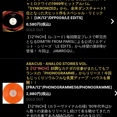
ャミロクワイの1999年ヒットアルバム
『SYNKRONIZED』から、全米ダンスチャート1
位となった大ヒット作をスペシャル・リミック
ス！
[
UK/12"/DFP008/LE EDITS
]
6,580
円
(税込)
SOLD OUT
【12"INCH】(レコード) 毎回限定プレスで即完売
となるDIMITRI FROM PARISによる公式リエディ
ット・シリーズ「LE EDITS」から待望の第8弾が
登場！ 今回は、JAMIROQU…
ABACUS - ANALOG STORIES VOL.
3
【12"INCH】
好調なカナダの古参がまたしてもフ
ランスの「PHONOGRAMME」からリリース！今回
もじっくりソウルフルな良質ディープ・ハウスを展
開！！
[
FRA/12"/PHONOGRAMME56/PHONOGRAMME
]
2,980
円
(税込)
SOLD OUT
【12"INCH】(カラーヴァイナル仕様) '90年代半ばか
ら数々の楽曲をリリースし続けて名を馳せてきたカ
ナダの古参であるABACUSが、そのカタログに