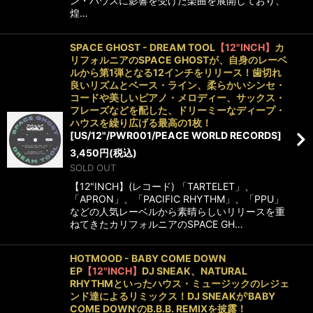
ン・ハウスに影響を受けた楽曲を展開しており、
煌…
SPACE GHOST - DREAM TOOL
【12"INCH】
カ
リフォルニアのSPACE GHOSTが、自身のレーベ
ルから第1弾となる12インチをリリース！歯切れ
良いリズムとベース・ライン、柔らかいシンセ・
コードや美しいピアノ・メロディー、サックス・
フレーズなどを配した、ドリーミーなディープ・
ハウスを繰り広げる最高の1枚！
[
US/12"/PWR001/PEACE WORLD RECORDS
]
3,450
円
(税込)
SOLD OUT
【12"INCH】(レコード) 「TARTELET」、
「APRON」、「PACIFIC RHYTHM」、「PPU」
などの人気レーベルから素晴らしいリリースを重
ねてきたカリフォルニアのSPACE GH…
HOTMOOD - BABY COME DOWN
EP
【12"INCH】
DJ SNEAK、NATURAL
RHYTHMといったハウス・ミュージックのレジェ
ンド達によるリミックス！DJ SNEAKが'BABY
COME DOWN'のB.B.B. REMIXを披露！