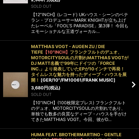
SOLD OUT
【12"INCH】(レコード) UKハウス・シーンのベテ
ラン・プロデューサーMARK KNIGHTが立ち上げ
たレーベル「FOOL'S PARADISE」第3弾！ 今回も
エモーショナルな王道ヴォーカル…
MATTHIAS VOGT - AUGEN ZU / DIE
TIEFE
【10"INCH】
フランクフルトのデュオ、
MOTORCITYSOULの片割れMATTHIAS VOGTが
DJ MATT名義で’99年にドイツの「FORCE
INC.」より発表していたEPが10インチで再発！
タイムレスな魅力を持ったディープ・ハウスを展
開！
[
GER/10"/FM10061/FRANK MUSIC
]
3,680
円
(税込)
SOLD OUT
【10"INCH】(100枚限定プレス) フランクフルト
のデュオ、MOTORCITYSOULの片割れであり、
単独でも数多の良質なディープ・ハウスを手がけ
てきたMATTHIAS VOGT。今回、彼がD…
HUMA FEAT. BROTHERMARTINO - GENTLE