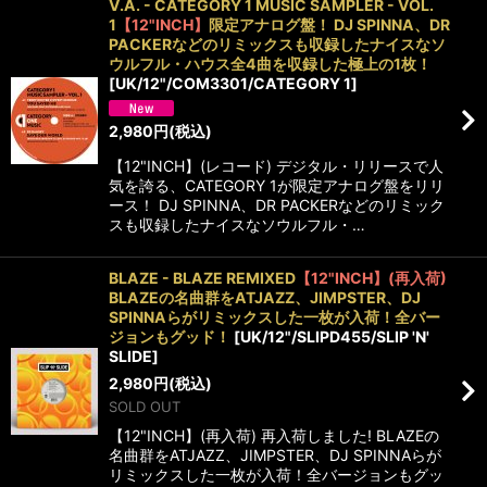
V.A. - CATEGORY 1 MUSIC SAMPLER - VOL.
1
【12"INCH】
限定アナログ盤！ DJ SPINNA、DR
並び順
:
PACKERなどのリミックスも収録したナイスなソ
ウルフル・ハウス全4曲を収録した極上の1枚！
[
UK/12"/COM3301/CATEGORY 1
]
絞り込む
2,980
円
(税込)
【12"INCH】(レコード) デジタル・リリースで人
気を誇る、CATEGORY 1が限定アナログ盤をリリ
ース！ DJ SPINNA、DR PACKERなどのリミック
スも収録したナイスなソウルフル・…
BLAZE - BLAZE REMIXED
【12"INCH】(再入荷)
BLAZEの名曲群をATJAZZ、JIMPSTER、DJ
SPINNAらがリミックスした一枚が入荷！全バー
ジョンもグッド！
[
UK/12"/SLIPD455/SLIP 'N'
SLIDE
]
2,980
円
(税込)
SOLD OUT
【12"INCH】(再入荷) 再入荷しました! BLAZEの
名曲群をATJAZZ、JIMPSTER、DJ SPINNAらが
リミックスした一枚が入荷！全バージョンもグッ