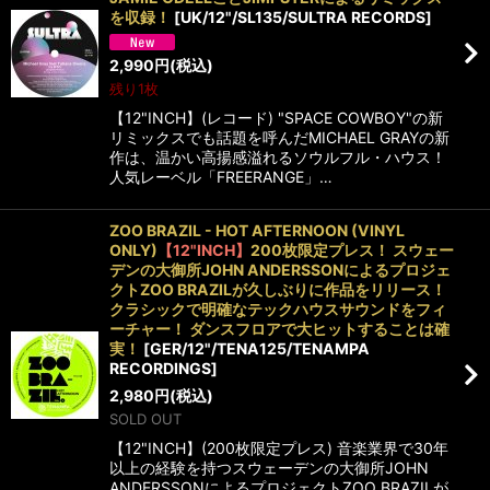
を収録！
[
UK/12"/SL135/SULTRA RECORDS
]
2,990
円
(税込)
残り1枚
【12"INCH】(レコード) "SPACE COWBOY"の新
リミックスでも話題を呼んだMICHAEL GRAYの新
作は、温かい高揚感溢れるソウルフル・ハウス！
人気レーベル「FREERANGE」…
ZOO BRAZIL - HOT AFTERNOON (VINYL
ONLY)
【12"INCH】
200枚限定プレス！ スウェー
デンの大御所JOHN ANDERSSONによるプロジェ
クトZOO BRAZILが久しぶりに作品をリリース！
クラシックで明確なテックハウスサウンドをフィ
ーチャー！ ダンスフロアで大ヒットすることは確
実！
[
GER/12"/TENA125/TENAMPA
RECORDINGS
]
2,980
円
(税込)
SOLD OUT
【12"INCH】(200枚限定プレス) 音楽業界で30年
以上の経験を持つスウェーデンの大御所JOHN
ANDERSSONによるプロジェクトZOO BRAZILが