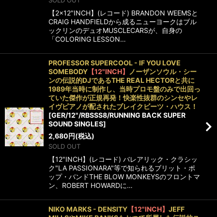
SOLD OUT
【2×12"INCH】(レコード) BRANDON WEEMSと
CRAIG HANDFIELDから成るニューヨークはブル
ックリンのデュオMUSCLECARSが、自身の
「COLORING LESSON…
PROFESSOR SUPERCOOL - IF YOU LOVE
SOMEBODY
【12"INCH】
ノーザンソウル・シー
ンの伝説的DJであるTHE REAL HECTORと共に
1989年当時に制作し、当時プロモ盤のみで出回っ
ていた傑作が正規再発！快楽性抜群のシンセやレ
イヴピアノが配されたブレイクビーツ・ハウス！
[
GER/12"/RBSSS8/RUNNING BACK SUPER
SOUND SINGLES
]
2,680
円
(税込)
SOLD OUT
【12"INCH】(レコード) バレアリック・クラシッ
ク"LA PASSIONARA"等で知られるブリット・ポ
ップ・バンドTHE BLOW MONKEYSのフロントマ
ン、ROBERT HOWARDに…
NIKO MARKS - DENSITY
【12"INCH】
JEFF