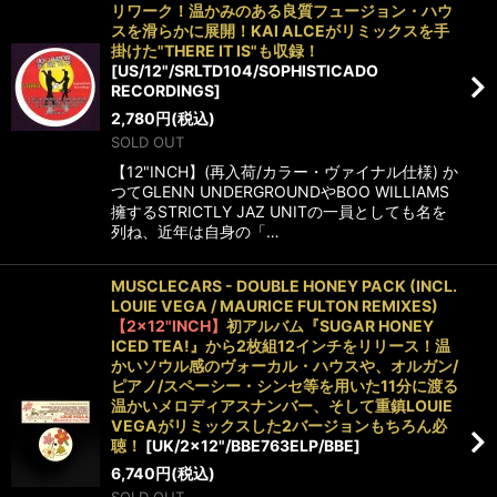
リワーク！温かみのある良質フュージョン・ハウ
スを滑らかに展開！KAI ALCEがリミックスを手
掛けた"THERE IT IS"も収録！
[
US/12"/SRLTD104/SOPHISTICADO
RECORDINGS
]
2,780
円
(税込)
SOLD OUT
【12"INCH】(再入荷/カラー・ヴァイナル仕様) か
つてGLENN UNDERGROUNDやBOO WILLIAMS
擁するSTRICTLY JAZ UNITの一員としても名を
列ね、近年は自身の「…
MUSCLECARS - DOUBLE HONEY PACK (INCL.
LOUIE VEGA / MAURICE FULTON REMIXES)
【2×12"INCH】
初アルバム『SUGAR HONEY
ICED TEA!』から2枚組12インチをリリース！温
かいソウル感のヴォーカル・ハウスや、オルガン/
ピアノ/スペーシー・シンセ等を用いた11分に渡る
温かいメロディアスナンバー、そして重鎮LOUIE
VEGAがリミックスした2バージョンもちろん必
聴！
[
UK/2×12"/BBE763ELP/BBE
]
6,740
円
(税込)