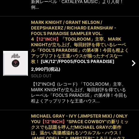
新興レーベル「CATALEYA MUSIC」より入荷！
例…
MARK KNIGHT / GRANT NELSON /
DEEPSHAKERZ / RICHARD EARNSHAW -
FOOL’S PARADISE SAMPLER VOL.
4
【12"INCH】
「TOOLROOM」主宰、MARK
KNIGHTが立ち上げ、毎回好評を得ているレーベ
ル「FOOL'S PARADISE」の第4弾！今回も程よく
アップリフトな王道ハウスが揃ったナイスな一
枚！
[
UK/12"/FP005/FOOL’S PARADISE
]
2,990
円
(税込)
SOLD OUT
【12"INCH】(レコード) 「TOOLROOM」主宰、
MARK KNIGHTが立ち上げ、毎回好評を得ている
レーベル「FOOL'S PARADISE」の第4弾！今回も
程よくアップリフトな王道ハウス…
MICHAEL GRAY - IVY (JIMPSTER MIX) / ONLY
YOU
【12"INCH】
"SPACE COWBOY"の新リミッ
クスでも話題を呼んだMICHAEL GRAYの新作
は、温かい高揚感溢れるソウルフル・ハウス！
JAMIE ODELLことJIMPSTERによるリミックス