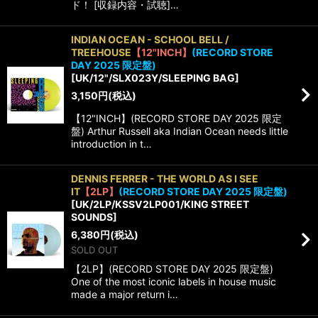
ド！ [収録内容・試聴]…
INDIAN OCEAN - SCHOOL BELL /
TREEHOUSE
【12"INCH】
(RECORD STORE
DAY 2025 限定盤)
[
UK/12"/SLX023Y/SLEEPING BAG
]
3,150
円
(税込)
【12"INCH】(RECORD STORE DAY 2025 限定
盤) Arthur Russell aka Indian Ocean needs little
introduction in t…
DENNIS FERRER - THE WORLD AS I SEE
IT
【2LP】
(RECORD STORE DAY 2025 限定盤)
[
UK/2LP/KSSV2LP001/KING STREET
SOUNDS
]
6,380
円
(税込)
SOLD OUT
【2LP】(RECORD STORE DAY 2025 限定盤)
One of the most iconic labels in house music
made a major return i…