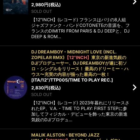
2,980
円
(税込)
SOLD OUT
【12"INCH】(レコード) フランスはパリの8人組
ジャズファンク・バンドCOTONETEの音源を、フ
ランスのDIMITRI FROM PARIS & DJ DEEPと、DJ
DEEP & ROM…
DJ DREAMBOY - MIDNIGHT LOVE (INCL.
ZOPELAR RMX)
【12"INCH】
東京の新進気鋭の
DJ/プロデューサー、DJ DREAMBOYが遂に初ソ
ロ・シングルをリリース！ 最高のドリーミー・ハ
ウス〜充実の内容が揃った最高の一枚！
[
ITA/12"/TTP005/TIME TO PLAY REC.
]
2,830
円
(税込)
SOLD OUT
【12"INCH】(レコード) 2023年暮れにリリースさ
れたEP、V.A. - TIME TO PLAY: FIRST STEPに参
加してフィジカル・デビューを飾った東京の新進
気鋭のDJ/プロデュ…
MALIK ALSTON - BEYOND JAZZ