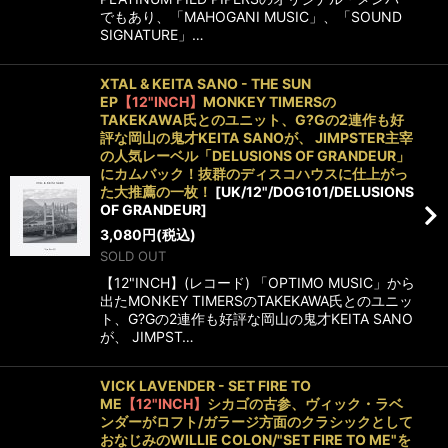
でもあり、「MAHOGANI MUSIC」、「SOUND
SIGNATURE」…
XTAL & KEITA SANO - THE SUN
EP
【12"INCH】
MONKEY TIMERSの
TAKEKAWA氏とのユニット、G?Gの2連作も好
評な岡山の鬼才KEITA SANOが、 JIMPSTER主宰
の人気レーベル「DELUSIONS OF GRANDEUR」
にカムバック！抜群のディスコハウスに仕上がっ
た大推薦の一枚！
[
UK/12"/DOG101/DELUSIONS
OF GRANDEUR
]
3,080
円
(税込)
SOLD OUT
【12"INCH】(レコード) 「OPTIMO MUSIC」から
出たMONKEY TIMERSのTAKEKAWA氏とのユニッ
ト、G?Gの2連作も好評な岡山の鬼才KEITA SANO
が、 JIMPST…
VICK LAVENDER - SET FIRE TO
ME
【12"INCH】
シカゴの古参、ヴィック・ラベ
ンダーがロフト/ガラージ方面のクラシックとして
おなじみのWILLIE COLON/"SET FIRE TO ME"を