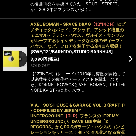
の名曲再発を手掛けてきた「SOUTH STREET」
が、2002年にフランスから出…
AXEL BOMAN - SPACE DRAG
【12"INCH】
ヒプ
ノティックなパッド、アシッド、アシッド増量の
ミニマル・ラテン・ハウス、ヴォイス・サンプル
がループするサイケデリックな音像のディープ・
ハウス、など、フロアを魅了する全4曲を収録！
[
SWE/12"/BARN100/STUDIO BARNHUS
]
3,080
円
(税込)
SOLD OUT
【12"INCH】(レコード) 2010年に稼働を開始して
以来数多くの傑作やアーティストを輩出してき
た、KORNEL KOVACSとAXEL BOMAN、PETTER
NORDKVISTらによるスウ…
V.A. - 90’S HOUSE & GARAGE VOL. 3 (PART 1)
- COMPILED BY JEREMY
UNDERGROUND
【2LP】
フランスのJEREMY
UNDERGROUNDが、DAVE LEE主宰「Z
RECORDS」から90'Sガラージ・ハウスのコンピ
レーションをリリース！ 初デジタル化となる音源