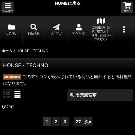
HOMEに戻る
メニュー
カート
ご利用案内（お
買い物の流れ・
カテゴリ
商品検索
メルマガ
マイページ
送料・お支払い
方法 など）
ホーム
>
HOUSE・TECHNO
HOUSE・TECHNO
このアイコンが表示されている商品と同梱すると送料無料
になります。
表示順変更
閉じる
1,620
件
サブカテゴリ
:
1
2
3
...
27
次
»
表示数
: