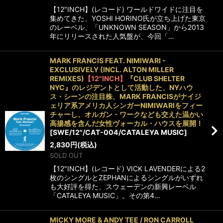
【12"INCH】(レコード) ワールドワイドに注目を
集めてきた、YOSHI HORINO氏が立ち上げた東京
のレーベル、「UNKNOWN SEASON」から2013
年にリリースされた人気盤が、今回「…
MARK FRANCIS FEAT. NIMIWARI -
EXCLUSIVELY (INCL. ALTON MILLER
REMIXES)
【12"INCH】
『CLUB SHELTER
NYC』のレジデントとして活動した、NYハウ
ス・シーンの注目株、MARK FRANCISがナイジ
ェリア系アメリカ人シンガーNIMIWARIをフィー
チャーし、オルガン・ワークなども交えた温かい
高揚感を含んだ女性ヴォーカル・ハウスを展開！
[
SWE/12"/CAT-004/CATALEYA MUSIC
]
2,830
円
(税込)
SOLD OUT
【12"INCH】(レコード) VICK LAVENDERによる2
枚のシングルとZEPHANによるシングルがいずれ
も大好評を得た、スウェーデンの新興レーベル
「CATALEYA MUSIC」。その第4…
MICKY MORE & ANDY TEE / RON CARROLL