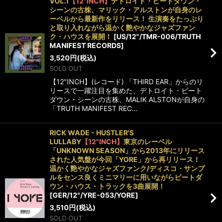
VOL.1
【12"INCH】
デトロイト・ビートダウン・
シーンの古株、マリック・アルストンが自身のレ
ーベルから最新作をリリース！ 生演奏をたっぷり
と取り入れながら温かく艶やかなジャズファン
ク・ハウスを展開！
[
US/12"/TMR-006/TRUTH
MANIFEST RECORDS
]
3,520
円
(税込)
SOLD OUT
【12"INCH】(レコード) 「THIRD EAR」からのリ
リースで一躍注目を集めた、デトロイト・ビート
ダウン・シーンの古株、MALIK ALSTONが自身の
「TRUTH MANIFEST REC…
RICK WADE - HUSTLER'S
LULLABY
【12"INCH】
東京のレーベル
「UNKNOWN SEASON」から2013年にリリース
された人気盤が今回「YORE」から再リリース！
温かく艶やかなジャズファンク/ディスコ・サンプ
ルをセンス良くミニマリーに用いながらビートダ
ウン・ハウス・トラックを3曲展開！
[
GER/12"/YRE-053/YORE
]
3,510
円
(税込)
SOLD OUT