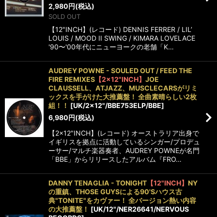
2,980
円
(税込)
SOLD OUT
【12"INCH】(レコード) DENNIS FERRER / LIL’
LOUIS / MOOD II SWING / KIMARA LOVELACE
'90〜'00年代にニューヨークの老舗「K…
AUDREY POWNE - SOULED OUT / FEED THE
FIRE REMIXES
【2×12"INCH】
JOE
CLAUSSELL、ATJAZZ、MUSCLECARSがリミ
ックスを手がけた大推薦盤！ 全曲素晴らしい2枚
組！！
[
UK/2×12"/BBE753ELP/BBE
]
6,980
円
(税込)
【2×12"INCH】(レコード) オーストラリア出身で
イギリスを拠点に活動しているシンガー/プロデュ
ーサー/マルチ楽器奏者、AUDREY POWNEが名門
「BBE」からリリースしたアルバム『FRO…
DANNY TENAGLIA - TONIGHT
【12"INCH】
NY
の重鎮、THOSE GUYSによる90'Sハウス古
典"TONITE"をカヴァー！ 全バージョン熱い内容
の大推薦盤！
[
UK/12"/NER26641/NERVOUS