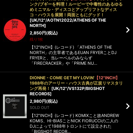
ンク/ブギーを料理！ルーピーで中毒性のあるゆる
めミニマル・ディスコとアップリフトなディス
コ・ハウスを展開！両面ともにグッド！
[
UK/12"/AOTN12022/ATHENS OF THE
NORTH
]
2,850
円
(税込)
残り1枚
【12"INCH】(レコード) 「ATHENS OF THE
NORTH」の主宰者であるEUAN FRYERことDJ
FRYERと、当レーベルのみならず
「FIRECRACKER」や「PRIME NU…
DIONNE - COME GET MY LOVIN'
【12"INCH】
1988年のアーリー・ハウス古典が正規リマスタリ
ング再発！
[
UK/12"/VS132P/BIGSHOT
RECORDS
]
2,980
円
(税込)
SOLD OUT
【12"INCH】(レコード) KOMIXこと故ANDREW
KOMIS、HI-BIASことNICK FIORUCCIの二人の
DJによって1988年トロントにて設立された
「BIGSHOT RECOR…