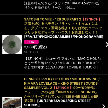
話題を呼んできたイタリアのQUIROGAが約2年振
りとなる新作をリリース！ 今回…
SATOSHI TOMIIE - 12B DUB PART 2
【12"INCH】
活躍を続けるベテラン『サトシ・トミイエ』によ
る、ダブ・テクノ要素も程よくちりばめたクールで
ソリッドなディープ・ハウス！お見逃しなく！！
[
FRA/12"/PHONOGRAMME55/PHONOGRAMME
]
2,980
円
(税込)
SOLD OUT
【12"INCH】(レコード) アルバム『MAGIC HOUR』
とその番外編12インチ"MAGIC HOUR ? DISK #3"、
そして昨年末にはSATOSHI TOMIIE & TOMOKI T…
DENNIS FERRER / LIL’ LOUIS / MOOD II SWING /
KIMARA LOVELACE - KING STREET SOUNDS
SAMPLER VOL. 2
【12"INCH】
'90〜'00年代に
ニューヨークの老舗「KING STREET SOUNDS」
からリリースされていた大名曲を4曲収録したEP
第2弾！
[
UK/12"/KSSV003/KING STREET
SOUNDS
]