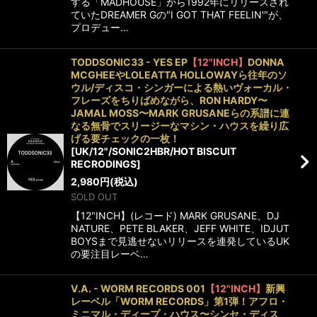
する「MADHOUSE」から1992年にリリースされ
ていたDREAMER Gの"I GOT THAT FEELIN'"が、
プロデュー…
TODDSONIC33 - YES EP
【12"INCH】
DONNA
MCGHEEやLOLEATTA HOLLOWAYら往年のソ
ウル/ディスコ・シンガーによる熱いヴォーカル・
フレーズをちりばめながら、RON HARDY〜
JAMAL MOSS〜MARK GRUSANEらの系譜に連
なる無骨でスリージーなマシン・ハウスを繰り広
げる要チェックの一枚！
[
UK/12"/SONIC2HBR/HOT BISCUIT
RECRODINGS
]
2,980
円
(税込)
SOLD OUT
【12"INCH】(レコード) MARK GRUSANE、DJ
NATURE、PETE BLAKER、JEFF WHITE、IDJUT
BOYSまで見逃せないリリースを連発しているUK
の要注目レーベ…
V.A. - WORM RECORDS 001
【12"INCH】
新興
レーベル「WORM RECORDS」第1弾！アフロ・
ミニマル・ディープ・ハウス〜シンセ・ディス