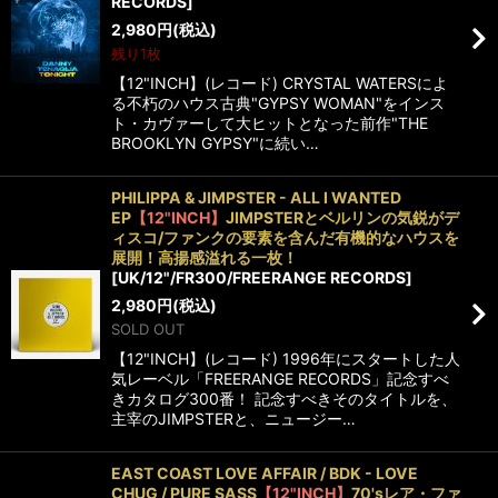
RECORDS
]
2,980
円
(税込)
残り1枚
【12"INCH】(レコード) CRYSTAL WATERSによ
る不朽のハウス古典"GYPSY WOMAN"をインス
ト・カヴァーして大ヒットとなった前作"THE
BROOKLYN GYPSY"に続い…
PHILIPPA & JIMPSTER - ALL I WANTED
EP
【12"INCH】
JIMPSTERとベルリンの気鋭がデ
ィスコ/ファンクの要素を含んだ有機的なハウスを
展開！高揚感溢れる一枚！
[
UK/12"/FR300/FREERANGE RECORDS
]
2,980
円
(税込)
SOLD OUT
【12"INCH】(レコード) 1996年にスタートした人
気レーベル「FREERANGE RECORDS」記念すべ
きカタログ300番！ 記念すべきそのタイトルを、
主宰のJIMPSTERと、ニュージー…
EAST COAST LOVE AFFAIR / BDK - LOVE
CHUG / PURE SASS
【12"INCH】
70'sレア・ファ