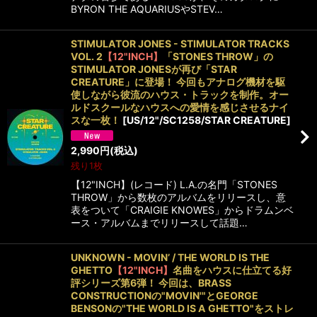
BYRON THE AQUARIUSやSTEV…
STIMULATOR JONES - STIMULATOR TRACKS
VOL. 2
【12"INCH】
「STONES THROW」の
STIMULATOR JONESが再び「STAR
CREATURE」に登場！ 今回もアナログ機材を駆
使しながら彼流のハウス・トラックを制作。オー
ルドスクールなハウスへの愛情を感じさせるナイ
スな一枚！
[
US/12"/SC1258/STAR CREATURE
]
2,990
円
(税込)
残り1枚
【12"INCH】(レコード) L.A.の名門「STONES
THROW」から数枚のアルバムをリリースし、意
表をついて「CRAIGIE KNOWES」からドラムンベ
ース・アルバムまでリリースして話題…
UNKNOWN - MOVIN’ / THE WORLD IS THE
GHETTO
【12"INCH】
名曲をハウスに仕立てる好
評シリーズ第6弾！ 今回は、BRASS
CONSTRUCTIONの"MOVIN'"とGEORGE
BENSONの"THE WORLD IS A GHETTO"をストレ