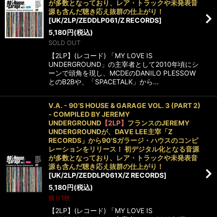
が多数となっており、レア・トラックや未発表音
源も含んだ聴き応え抜群の仕上がり！
[
UK/2LP/ZEDDLP061/Z RECORDS
]
5,180
円
(税込)
SOLD OUT
【2LP】(レコード) 「MY LOVE IS
UNDERGROUND」の主宰者として2010年頃にシ
ーンで頭角を現し、MCDEのDANILO PLESSOW
とのB2Bや、「SPACETALK」から…
V.A. - 90’S HOUSE & GARAGE VOL. 3 (PART 2)
- COMPILED BY JEREMY
UNDERGROUND
【2LP】
フランスのJEREMY
UNDERGROUNDが、DAVE LEE主宰「Z
RECORDS」から90'Sガラージ・ハウスのコンピ
レーションをリリース！ 初デジタル化となる音源
が多数となっており、レア・トラックや未発表音
源も含んだ聴き応え抜群の仕上がり！
[
UK/2LP/ZEDDLP061X/Z RECORDS
]
5,180
円
(税込)
残り1枚
【2LP】(レコード) 「MY LOVE IS