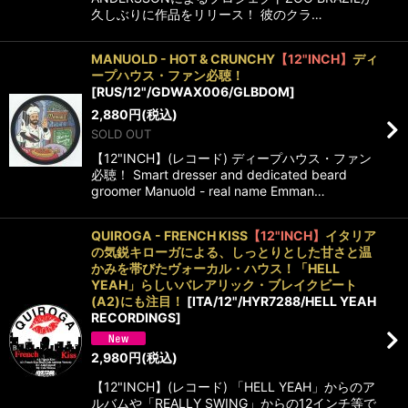
久しぶりに作品をリリース！ 彼のクラ…
MANUOLD - HOT & CRUNCHY
【12"INCH】
ディ
ープハウス・ファン必聴！
[
RUS/12"/GDWAX006/GLBDOM
]
2,880
円
(税込)
SOLD OUT
【12"INCH】(レコード) ディープハウス・ファン
必聴！ Smart dresser and dedicated beard
groomer Manuold - real name Emman…
QUIROGA - FRENCH KISS
【12"INCH】
イタリア
の気鋭キローガによる、しっとりとした甘さと温
かみを帯びたヴォーカル・ハウス！「HELL
YEAH」らしいバレアリック・ブレイクビート
(A2)にも注目！
[
ITA/12"/HYR7288/HELL YEAH
RECORDINGS
]
2,980
円
(税込)
【12"INCH】(レコード) 「HELL YEAH」からのア
ルバムや「REALLY SWING」からの12インチ等で