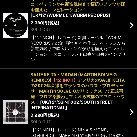
コ！ベテランから新進気鋭まで幅広いメンツが顔
を揃えたコンピレーション！
[
UK/12"/WORM001/WORM RECORDS
]
2,980
円
(税込)
SOLD OUT
【12"INCH】(レコード) 新興レーベル「WORM
RECORDS」の第1弾である本作は、ベテランから
新進気鋭まで幅広いメンツが顔を揃えたコンピレ
ーション！ スコットランド出身で自身のインプリ
ン…
SALIF KEITA - MADAN (MARTIN SOLVEIG
REMIXES)
【12"INCH】
アフリカのSALIF KEITA
の2002年音源をフランスのハウス・プロデュー
サーMARTIN SOLVEIGがリミックスして正規再
発！フロアを賑わしてくれる抜群のアフロ・ハウ
ス！
[
UK/12"/SSINT002/SOUTH STREET
INTERNATIONAL
]
2,980
円
(税込)
SOLD OUT
【12"INCH】(レコード) NINA SIMONE、
LOVEBIRDS、MARVIN GAYEあたりをはじめ数々