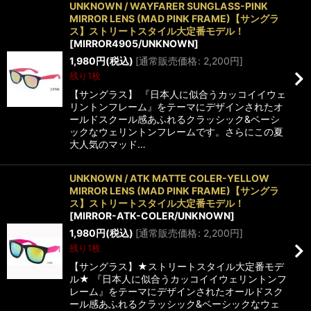
UNKNOWN / WAYFARER SUNGLASS-PINK
MIRROR LENS (MAD PINK FRAME)【サングラ
ス】ストリートスタイル大定番モデル！
[
MIRROR4905/UNKNOWN
]
1,980
円
(税込)
[
通常販売価格
:
2,200
円
]
残り1枚
【サングラス】 『日本人に似合うカッコイイウェ
リントンフレーム』をテーマにデザインされたオ
ールドスクール感あふれるクラッシック&ベーシ
ックなウェリントンフレームです。さらにこの夏
大人気のマッド…
UNKNOWN / ATK MATTE COLER-YELLOW
MIRROR LENS (MAD PINK FRAME)【サングラ
ス】ストリートスタイル大定番モデル！
[
MIRROR-ATK-COLER/UNKNOWN
]
1,980
円
(税込)
[
通常販売価格
:
2,200
円
]
残り1枚
【サングラス】★ストリートスタイル大定番モデ
ル★ 『日本人に似合うカッコイイウェリントンフ
レーム』をテーマにデザインされたオールドスク
ール感あふれるクラッシック&ベーシックなウェ