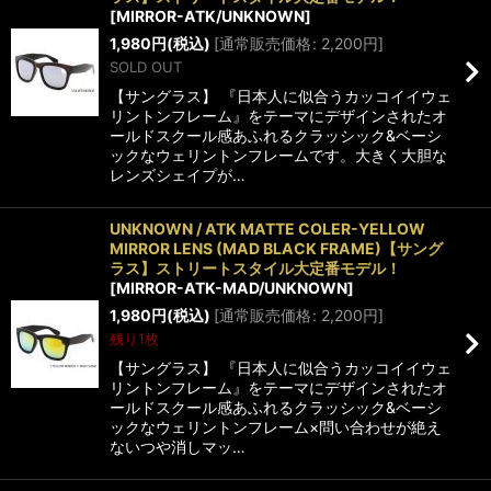
[
MIRROR-ATK/UNKNOWN
]
1,980
円
(税込)
[
通常販売価格
:
2,200
円
]
SOLD OUT
【サングラス】 『日本人に似合うカッコイイウェ
リントンフレーム』をテーマにデザインされたオ
ールドスクール感あふれるクラッシック&ベーシ
ックなウェリントンフレームです。大きく大胆な
レンズシェイプが…
UNKNOWN / ATK MATTE COLER-YELLOW
MIRROR LENS (MAD BLACK FRAME)【サング
ラス】ストリートスタイル大定番モデル！
[
MIRROR-ATK-MAD/UNKNOWN
]
1,980
円
(税込)
[
通常販売価格
:
2,200
円
]
残り1枚
【サングラス】 『日本人に似合うカッコイイウェ
リントンフレーム』をテーマにデザインされたオ
ールドスクール感あふれるクラッシック&ベーシ
ックなウェリントンフレーム×問い合わせが絶え
ないつや消しマッ…