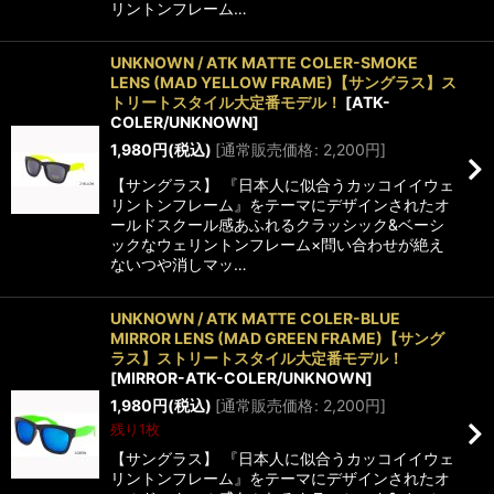
リントンフレーム…
UNKNOWN / ATK MATTE COLER-SMOKE
LENS (MAD YELLOW FRAME)【サングラス】ス
トリートスタイル大定番モデル！
[
ATK-
COLER/UNKNOWN
]
1,980
円
(税込)
[
通常販売価格
:
2,200
円
]
【サングラス】 『日本人に似合うカッコイイウェ
リントンフレーム』をテーマにデザインされたオ
ールドスクール感あふれるクラッシック&ベーシ
ックなウェリントンフレーム×問い合わせが絶え
ないつや消しマッ…
UNKNOWN / ATK MATTE COLER-BLUE
MIRROR LENS (MAD GREEN FRAME)【サング
ラス】ストリートスタイル大定番モデル！
[
MIRROR-ATK-COLER/UNKNOWN
]
1,980
円
(税込)
[
通常販売価格
:
2,200
円
]
残り1枚
【サングラス】 『日本人に似合うカッコイイウェ
リントンフレーム』をテーマにデザインされたオ