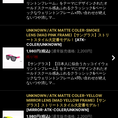
リントンフレーム』をテーマにデザインされたオ
ールドスクール感あふれるクラッシック&ベーシ
ックなウェリントンフレーム×問い合わせが絶え
ないつや消しマ…
UNKNOWN / ATK MATTE COLER-SMOKE
LENS (MAD PINK FRAME)【サングラス】ストリ
ートスタイル大定番モデル！
[
ATK-
COLER/UNKNOWN
]
1,980
円
(税込)
[
通常販売価格
:
2,200
円
]
残り1枚
【サングラス】 【日本人に似合うカッコイイウェ
リントンフレーム】をテーマにデザインされたオ
ールドスクール感あふれるクラッシック&ベーシ
ックなウェリントンフレーム×問い合わせが絶え
ないつや消しマ…
UNKNOWN / ATK MATTE COLER-YELLOW
MIRROR LENS (MAD YELLOW FRAME)【サン
グラス】ストリートスタイル大定番モデル！
[
MIRROR-ATK-COLER/UNKNOWN
]
1,980
円
(税込)
[
通常販売価格
:
2,200
円
]