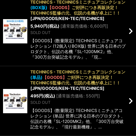
TECHNICS - TECHNICSミニチュアコレクション
(BOX版)
【GOODS】
ご好評につき再販決定！
並び順
:
TECHNICS監修の元、伝説の名機が卓上に！！
[
JPN/GOODS/KEN-TEC/TECHNICS
]
5,940
円
(税込)
[
通常販売価格
:
6,600
円
]
絞り込む
SOLD OUT
【GOODS】(数量限定) TECHNICSミニチュアコ
レクション (12個入りBOX版) 世界に誇る日本のプ
ロダクト、伝説の名機『SL-1200MK2』他、
『300万台突破記念モデル』、『現…
TECHNICS - TECHNICSミニチュアコレクション
(単品)
【GOODS】
ご好評につき再販決定！
TECHNICS監修の元、伝説の名機が卓上に！！
[
JPN/GOODS/KEN-TEC/TECHNICS
]
495
円
(税込)
[
通常販売価格
:
550
円
]
SOLD OUT
【GOODS】(数量限定) TECHNICSミニチュアコ
レクション (単品) 世界に誇る日本のプロダクト、
伝説の名機『SL-1200MK2』他、『300万台突破
記念モデル』、『現行最新機種』、…