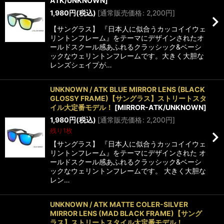
ATK/UNKNOWN
]
1,980
円
(税込)
[
通常販売価格
:
2,200
円
]
【サングラス】 『日本人に似合うカッコイイウェ
リントンフレーム』をテーマにデザインされたオ
ールドスクール感あふれるクラッシック&ベーシ
ックなウェリントンフレームです。大きく大胆な
レンズシェイプが…
UNKNOWN / ATK BLUE MIRROR LENS (BLACK
GLOSSY FRAME)【サングラス】ストリートスタ
イル大定番モデル！
[
MIRROR-ATK/UNKNOWN
]
1,980
円
(税込)
[
通常販売価格
:
2,200
円
]
残り1枚
【サングラス】 『日本人に似合うカッコイイウェ
リントンフレーム』をテーマにデザインされた オ
ールドスクール感あふれるクラッシック&ベーシ
ックなウェリントンフレームです。 大きく大胆な
レン…
UNKNOWN / ATK MATTE COLER-SILVER
MIRROR LENS (MAD BLACK FRAME)【サング
ラス】ストリートスタイル大定番モデル！