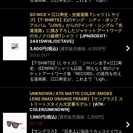
SO NICE × 江口寿史 - 光速道路 Tシャツ (Ｌサイ
ズ)【T-SHIRTS】幻のヤング・シティ・ポップ・
アルバム『LOVE』からの7インチ・シングル『光
速道路』に描き下ろしたジャケット アートワーク
のモノクロ線画Tシャツ ！
[
JPN/SOEGT-
2441SWHL/OCTAVE
]
3,600
円
(税込)
[
通常販売価格
:
4,000
円
]
SOLD OUT
【T-SHIRTS】(Ｌサイズ) 「ジーパン女子×江口寿
史」(EDWIN)Tシャツも話題、間もなく初のジャ
ケットアートワーク集『RECORD』の発売を控え
る漫画家、江口寿史が、これまで『Ligh…
UNKNOWN / ATK MATTE COLER-SMOKE
LENS (MAD ORANGE FRAME)【サングラス】ス
トリートスタイル大定番モデル！
[
ATK-
COLER/UNKNOWN
]
1,980
円
(税込)
[
通常販売価格
:
2,200
円
]
残り1枚
【サングラス】 『日本人に似合うカッコイイウェ