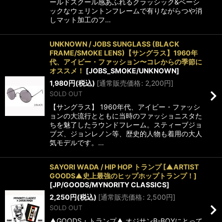
ールドスクール感あふれるクラッシック&ベーシ
ックなウェリントンフレームで有りながらつや消
しマット加工のフ…
UNKNOWN / JOBS SUNGLASS (BLACK
FRAME/SMOKE LENS)【サングラス】1960年
代、アイビー・ファッション〜コレからの季節に
オススメ！
[
JOBS_SMOKE/UNKNOWN
]
1,980
円
(税込)
[
通常販売価格
:
2,200
円
]
SOLD OUT
【サングラス】 1960年代、アイビー・ファッシ
ョンの大流行とともに当時のファッショニスタた
ちを魅了したラウンドフレーム。スティーブジョ
ブズ、ジョンレノン等、歴史的人物も着用の大人
気モデルです。…
SAYORI WADA / HIP HOP トランプ [▲ARTIST
GOODS▲史上最強のヒップホップトランプ！]
[
JP/GOODS/MYNORITY CLASSICS
]
2,250
円
(税込)
[
通常販売価格
:
2,500
円
]
SOLD OUT
▲GOODS・トランプ▲ オジサンB-BOYにとって