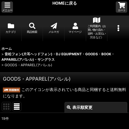
HOMEに戻る
メニュー
カート
ご利用案内（お
買い物の流れ・
カテゴリ
商品検索
メルマガ
マイページ
送料・お支払い
方法 など）
ホーム
>
音松フォン(片耳ヘッドフォン)・DJ EQUIPMENT・GOODS・BOOK・
APPAREL(アパレル)・サングラス
>
GOODS・APPAREL(アパレル)
GOODS・APPAREL(アパレル)
このアイコンが表示されている商品と同梱すると送料無料
になります。
表示順変更
閉じる
19
件
表示数
: