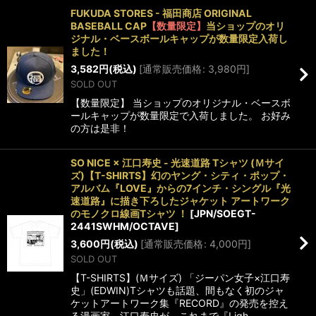
FUKUDA STORES - 福田商店 ORIGINAL
BASEBALL CAP
【数量限定】
当ショップのオリ
ジナル・ベースボールキャップが数量限定入荷し
ました！
3,582
円
(税込)
[
通常販売価格
:
3,980
円
]
SOLD OUT
【数量限定】 当ショップのオリジナル・ベースボ
ールキャップが数量限定で入荷しました。 お好み
の方は是非！
SO NICE × 江口寿史 - 光速道路 Tシャツ (Ｍサイ
ズ)【T-SHIRTS】幻のヤング・シティ・ポップ・
アルバム『LOVE』からの7インチ・シングル『光
速道路』に描き下ろしたジャケット アートワーク
のモノクロ線画Tシャツ ！
[
JPN/SOEGT-
2441SWHM/OCTAVE
]
3,600
円
(税込)
[
通常販売価格
:
4,000
円
]
SOLD OUT
【T-SHIRTS】(Ｍサイズ) 「ジーパン女子×江口寿
史」(EDWIN)Tシャツも話題、間もなく初のジャ
ケットアートワーク集『RECORD』の発売を控え
る漫画家、江口寿史が、これまで『Ligh…