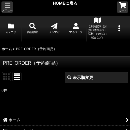
HOMEに戻る
メニュー
カート
ご利用案内（お
買い物の流れ・
カテゴリ
商品検索
メルマガ
マイページ
送料・お支払い
方法 など）
ホーム
>
PRE-ORDER（予約商品）
PRE-ORDER（予約商品）
表示順変更
閉じる
0
件
表示数
:
並び順
:
ホーム
絞り込む